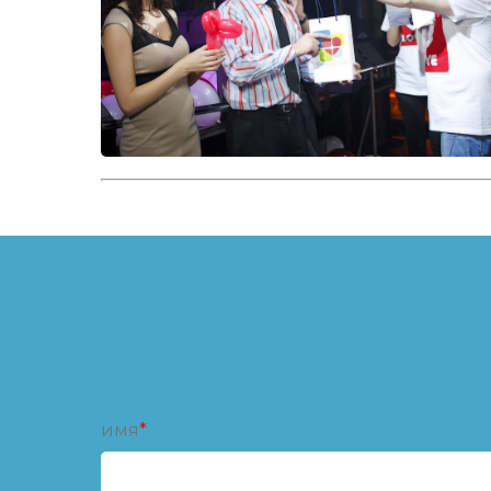
имя
*