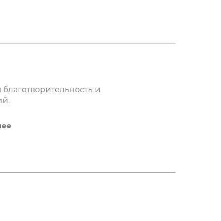
 благотворительность и
ий.
нее